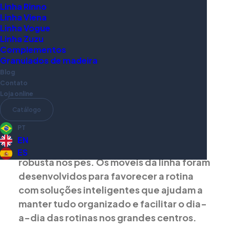
Linha Rinno
Linha Viena
Linha Vogue
Linha Zuzu
Complementos
Granulados de madeira
Linha
Blog
Industrial
Contato
Loja online
Pensada para quem valoriza a estética
Catálogo
contemporânea e estilo urbano, a Linha
PT
Industrial traz o contrapeso entre a
EN
madeira natural e a estrutura metálica
ES
robusta nos pés. Os móveis da linha foram
desenvolvidos para favorecer a rotina
com soluções inteligentes que ajudam a
manter tudo organizado e facilitar o dia-
a-dia das rotinas nos grandes centros.