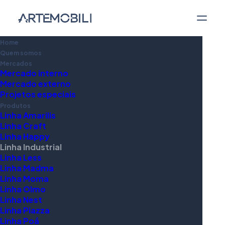
Home
Quem somos
Mercados
Mercado interno
Mercado externo
Projetos especiais
Produtos
Linha Amarilis
Linha Craft
Linha Happy
Linha Industrial
Linha Less
Linha Madma
Linha Moma
Linha Olmo
Linha Nest
Linha Piazza
Linha Poá