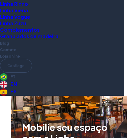
Linha Rinno
escala e velocidade
Linha Viena
Linha Vogue
industrial.
Linha Zuzu
Complementos
Granulados de madeira
Blog
Contato
Loja online
Catálogo
PT
EN
ES
Mobilie seu espaço