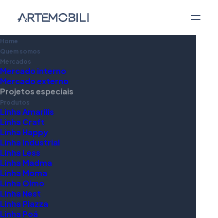
Home
Quem somos
Mercados
Mercado interno
Mercado externo
Projetos especiais
Soluções exclusivas
Produtos
Linha Amarilis
para arquitetos e
Linha Craft
Linha Happy
empresas que
Linha Industrial
Linha Less
necessitam de
Linha Madma
Linha Moma
móveis, com design
Linha Olmo
Linha Nest
personalizado em
Linha Piazza
Linha Poá